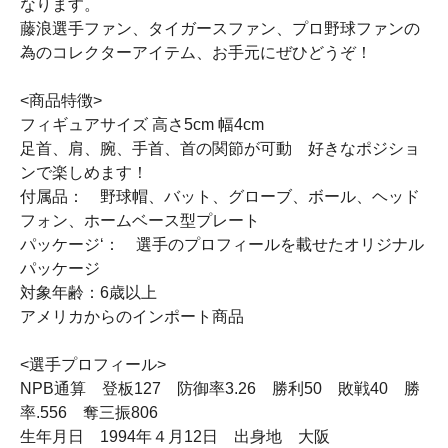
なります。
藤浪選手ファン、タイガースファン、プロ野球ファンの
為のコレクターアイテム、お手元にぜひどうぞ！
<商品特徴>
フィギュアサイズ 高さ5cm 幅4cm
足首、肩、腕、手首、首の関節が可動 好きなポジショ
ンで楽しめます！
付属品： 野球帽、バット、グローブ、ボール、ヘッド
フォン、ホームベース型プレート
パッケージ‘： 選手のプロフィールを載せたオリジナル
パッケージ
対象年齢：6歳以上
アメリカからのインポート商品
<選手プロフィール>
NPB通算 登板127 防御率3.26 勝利50 敗戦40 勝
率.556 奪三振806
生年月日 1994年４月12日 出身地 大阪